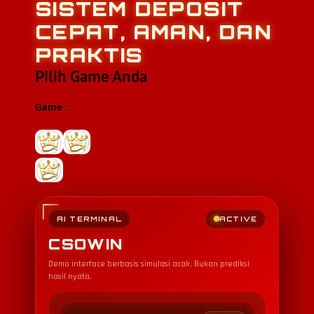
SISTEM DEPOSIT
CEPAT, AMAN, DAN
PRAKTIS
Pilih Game Anda
Game :
Sydney Lotto
Sweet Bonanza
Sydney Lotto
AI TERMINAL
ACTIVE
CSOWIN
Demo interface berbasis simulasi acak. Bukan prediksi
hasil nyata.