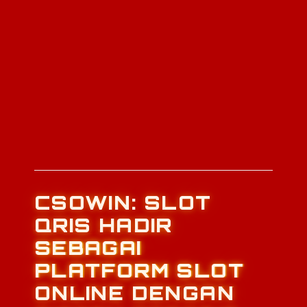
CSOWIN: SLOT
QRIS HADIR
SEBAGAI
PLATFORM SLOT
ONLINE DENGAN