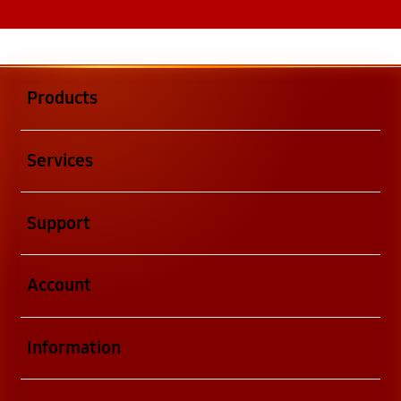
Buka
Footer Navigation
Products
Buka
Services
Buka
Support
Buka
Account
Buka
Information
Buka