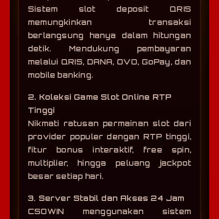
Sistem slot deposit QRIS
memungkinkan transaksi
berlangsung hanya dalam hitungan
detik. Mendukung pembayaran
melalui QRIS, DANA, OVO, GoPay, dan
mobile banking.
2. Koleksi Game Slot Online RTP
Tinggi
Nikmati ratusan permainan slot dari
provider populer dengan RTP tinggi,
fitur bonus interaktif, free spin,
multiplier, hingga peluang jackpot
besar setiap hari.
3. Server Stabil dan Akses 24 Jam
CSOWIN menggunakan sistem