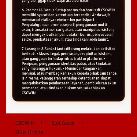
yang dianggap tidak wajar atau berisiko.
6. Promosi & Bonus
Setiap promo dan bonus di CSOWIN
memiliki syarat dan ketentuan tersendiri. Anda wajib
membaca detailnya sebelum berpartisipasi.
Penyalahgunaan promo, seperti penggunaan multi-
akun, transaksi mencurigakan, atau manipulasi sistem,
dapat mengakibatkan pembatalan bonus, penyesuaian
saldo, pembatasan akun, atau tindakan lebih lanjut.
7. Larangan & Sanksi
Anda dilarang melakukan aktivitas
berikut: • Akses ilegal, peretasan, eksploitasi sistem,
atau gangguan terhadap infrastruktur platform. •
Penipuan, penggunaan identitas palsu, atau tindakan
yang melanggar hukum. • Memindah tangankan,
menjual, atau membagikan akun kepada pihak lain tanpa
izin resmi. Pelanggaran terhadap ketentuan ini dapat
mengakibatkan pembatasan layanan, pemblokiran akun
permanen, atau tindakan hukum sesuai kebijakan
CSOWIN.
CSOWIN
>
Slot Gacor
>
Situs Online