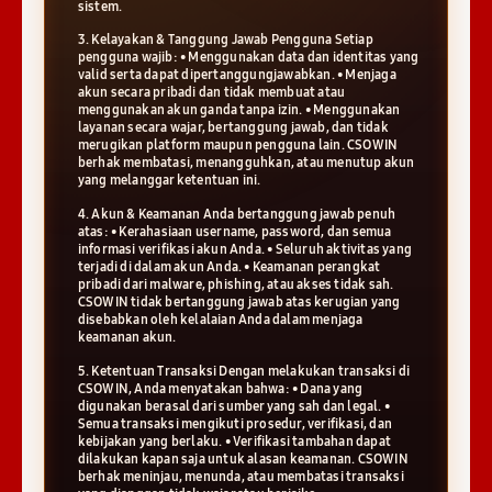
sistem.
3. Kelayakan & Tanggung Jawab Pengguna
Setiap
pengguna wajib: • Menggunakan data dan identitas yang
valid serta dapat dipertanggungjawabkan. • Menjaga
akun secara pribadi dan tidak membuat atau
menggunakan akun ganda tanpa izin. • Menggunakan
layanan secara wajar, bertanggung jawab, dan tidak
merugikan platform maupun pengguna lain. CSOWIN
berhak membatasi, menangguhkan, atau menutup akun
yang melanggar ketentuan ini.
4. Akun & Keamanan
Anda bertanggung jawab penuh
atas: • Kerahasiaan username, password, dan semua
informasi verifikasi akun Anda. • Seluruh aktivitas yang
terjadi di dalam akun Anda. • Keamanan perangkat
pribadi dari malware, phishing, atau akses tidak sah.
CSOWIN tidak bertanggung jawab atas kerugian yang
disebabkan oleh kelalaian Anda dalam menjaga
keamanan akun.
5. Ketentuan Transaksi
Dengan melakukan transaksi di
CSOWIN, Anda menyatakan bahwa: • Dana yang
digunakan berasal dari sumber yang sah dan legal. •
Semua transaksi mengikuti prosedur, verifikasi, dan
kebijakan yang berlaku. • Verifikasi tambahan dapat
dilakukan kapan saja untuk alasan keamanan. CSOWIN
berhak meninjau, menunda, atau membatasi transaksi