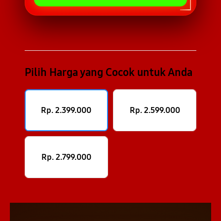
Pilih Harga yang Cocok untuk Anda
Rp. 2.399.000
Rp. 2.599.000
Rp. 2.799.000