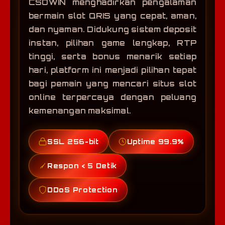
CSOWIN menghadirkan pengalaman
bermain slot QRIS yang cepat, aman,
dan nyaman. Didukung sistem deposit
instan, pilihan game lengkap, RTP
tinggi, serta bonus menarik setiap
hari, platform ini menjadi pilihan tepat
bagi pemain yang mencari situs slot
online terpercaya dengan peluang
kemenangan maksimal.
SSL 256-bit
Uptime 99.9%
Respon < 5 Detik
DDoS Protection