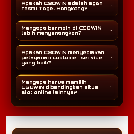
Apakah CSOWIN adalah agen
resmi Togel Hongkong?
Mengapa bermain di CSOWIN
lebih menyenangkan?
Apakah CSOWIN menyediakan
pelayanan customer service
yang baik?
Mengapa harus memilih
CSOWIN dibandingkan situs
slot online lainnya?