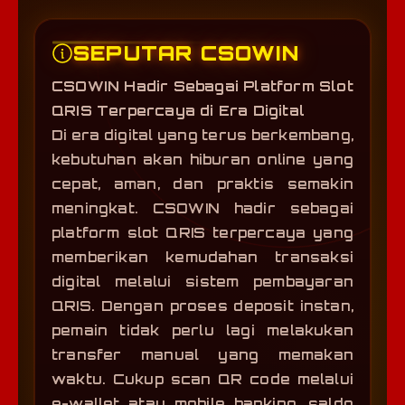
SEPUTAR CSOWIN
CSOWIN Hadir Sebagai Platform Slot
QRIS Terpercaya di Era Digital
Di era digital yang terus berkembang,
kebutuhan akan hiburan online yang
cepat, aman, dan praktis semakin
meningkat. CSOWIN hadir sebagai
platform slot QRIS terpercaya yang
memberikan kemudahan transaksi
digital melalui sistem pembayaran
QRIS. Dengan proses deposit instan,
pemain tidak perlu lagi melakukan
transfer manual yang memakan
waktu. Cukup scan QR code melalui
e-wallet atau mobile banking, saldo