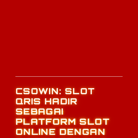
CSOWIN: SLOT
QRIS HADIR
SEBAGAI
PLATFORM SLOT
ONLINE DENGAN