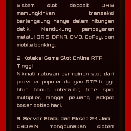
Sistem slot deposit QRIS
memungkinkan transaksi
berlangsung hanya dalam hitungan
detik. Mendukung pembayaran
melalui QRIS, DANA, OVO, GoPay, dan
mobile banking.
2. Koleksi Game Slot Online RTP
Tinggi
Nikmati ratusan permainan slot dari
provider populer dengan RTP tinggi,
fitur bonus interaktif, free spin,
multiplier, hingga peluang jackpot
besar setiap hari.
3. Server Stabil dan Akses 24 Jam
CSOWIN menggunakan sistem