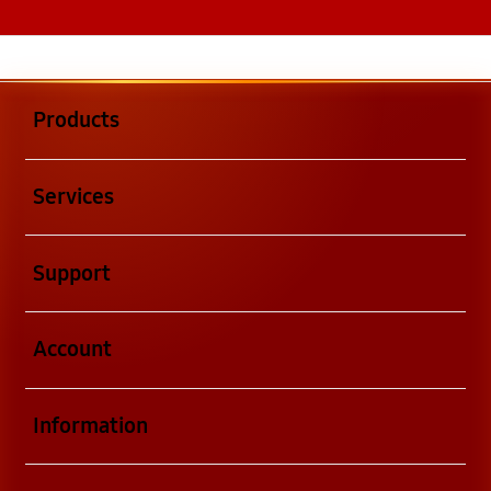
Buka
Footer Navigation
Products
Buka
Services
Buka
Support
Buka
Account
Buka
Information
Buka