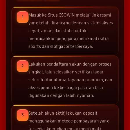
Masuk ke Situs CSOWIN melalui link resmi
yang telah dirancang dengan sistem akses
cepat, aman, dan stabil untuk
memudahkan pengguna menikmati situs
sports dan slot gacor terpercaya.
Lakukan pendaftaran akun dengan proses
singkat, lalu selesaikan verifikasi agar
seluruh fitur utama, layanan premium, dan
akses penuh ke berbagai pasaran bisa
digunakan dengan lebih nyaman.
Setelah akun aktif, lakukan deposit
menggunakan metode pembayaran yang
tersedia, kemudian mulai menikmati