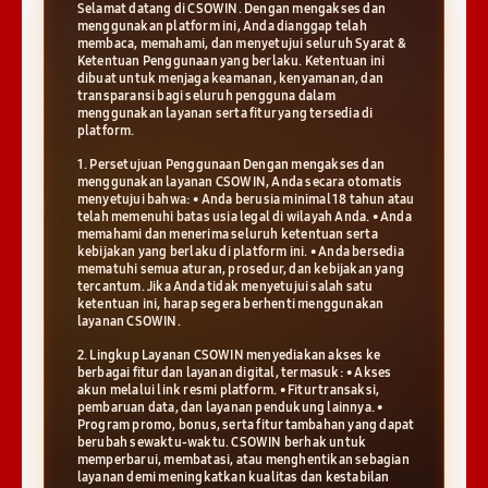
Selamat datang di
CSOWIN
. Dengan mengakses dan
menggunakan platform ini, Anda dianggap telah
membaca, memahami, dan menyetujui seluruh Syarat &
Ketentuan Penggunaan yang berlaku. Ketentuan ini
dibuat untuk menjaga keamanan, kenyamanan, dan
transparansi bagi seluruh pengguna dalam
menggunakan layanan serta fitur yang tersedia di
platform.
1. Persetujuan Penggunaan
Dengan mengakses dan
menggunakan layanan CSOWIN, Anda secara otomatis
menyetujui bahwa: • Anda berusia minimal 18 tahun atau
telah memenuhi batas usia legal di wilayah Anda. • Anda
memahami dan menerima seluruh ketentuan serta
kebijakan yang berlaku di platform ini. • Anda bersedia
mematuhi semua aturan, prosedur, dan kebijakan yang
tercantum. Jika Anda tidak menyetujui salah satu
ketentuan ini, harap segera berhenti menggunakan
layanan CSOWIN.
2. Lingkup Layanan
CSOWIN menyediakan akses ke
berbagai fitur dan layanan digital, termasuk: • Akses
akun melalui link resmi platform. • Fitur transaksi,
pembaruan data, dan layanan pendukung lainnya. •
Program promo, bonus, serta fitur tambahan yang dapat
berubah sewaktu-waktu. CSOWIN berhak untuk
memperbarui, membatasi, atau menghentikan sebagian
layanan demi meningkatkan kualitas dan kestabilan