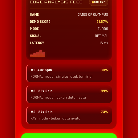
CORE ANALYSIS FEED
ONLINE
GAME
GATES OF OLYMPUS
DEMO SCORE
91.57%
MODE
TURBO
SIGNAL
OPTIMAL
LATENCY
16 ms
#1 • 48x Spin
81%
NORMAL mode • simulasi acak terminal
#2 • 25x Spin
99%
NORMAL mode • bukan data nyata
#3 • 27x Spin
73%
FAST mode • bukan data nyata